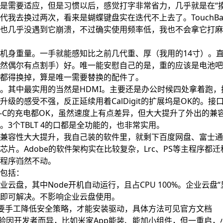
是需要适应，但是习惯以后，感觉打字非常省力，几乎就是在“摸
代我去换过两次，看来是蝴蝶键盘实在迭代不上去了。TouchBa
也几乎没遇到它崩溃，不过确实使用频率低，我也不会拿它打麻
机身重量。一手就能感知比之前几代重、厚（我用的14寸）。
然偶尔有点割手）好。唯一能安慰自己的是，重的应该是电池吧
都得换掉，算是唯一需要替换的配件了。
。其中最实用的当然是HDMI。主要还是办公时候四处拿着跑，
升级的感受不强，反正延续用着CalDigit的扩展坞是OK的。接
B-C的充电都OK，虽然速度上有点差异，但大大提升了外出的兼容性
。3个TBLT 4的口都是全功能的，也非常实用。
兼容性大大提升，我自己装的软件里，就剩下百度网盘、富士通的S
licon芯片。Adobe的软件架构实在比较复杂，Lrc、PS等主程序
程序岿然不动。
包括：
云盘，其中Node开机自动运行，且占CPU 100%。企业云盘
件夹即可解决。不影响企业云盘使用。
然需要手工降低安全策略，才能安装驱动，具体方法可见
官方文档
p的体验因开发者而异，比如米家App能装、能加小组件，但一重启