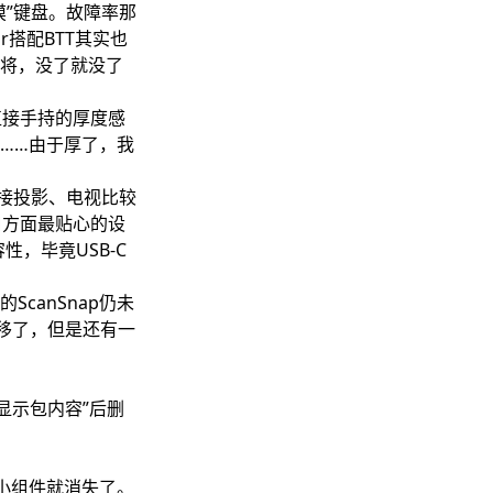
”键盘。故障率那
r搭配BTT其实也
将，没了就没了
直接手持的厚度感
……由于厚了，我
接投影、电视比较
口方面最贴心的设
，毕竟USB-C
canSnap仍未
都迁移了，但是还有一
“显示包内容”后删
，小组件就消失了。