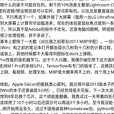
么的是不可能存在的。剩下的10%场景主要是Lightroom Class
C里的滤镜/预设预览是可以实时、即点即有的。以往总是要直接
，不行再选下一个，如果外接了大屏幕（我用一台LG Ultrafine 
到大屏幕上计算完毕加载进来；现在的体验是鼠标焦点放到一条
了。所以真不是Adobe的软件不优化，还是电脑问题啊。转视
很少处理视频，就不多说了。
务基本上都快了一大截（对比我之前那台2017 MBP中配）。一
电脑（Win）和之前的笔记本打开都会提示几秒到十几秒的计算过程
或装上，其他时候都不大看得到图标在dock上弹跳。
 Pro性能的是机器学习。出于个人兴趣，我偶尔抽空用下这方面
不支持M1 Pro的多核GPU，Tensorflow有专门的版本了，这俩
上网、看视频、处理文档，MBP是大概率用不上的，找个用上M
。
航。Apple Silicon的能耗真心犀利。我记得升级2013版本
当时Win的本子还普遍是3小时），已经觉得是天花板，下一次大
想到8年后换个芯片，这个续航能翻番。我真试过一天带着四处
连续用了10个小时以后还提示可以再战3个多小时。至今我没能
刚开始用没多久，试过不插电装各种homebrew包、pytho