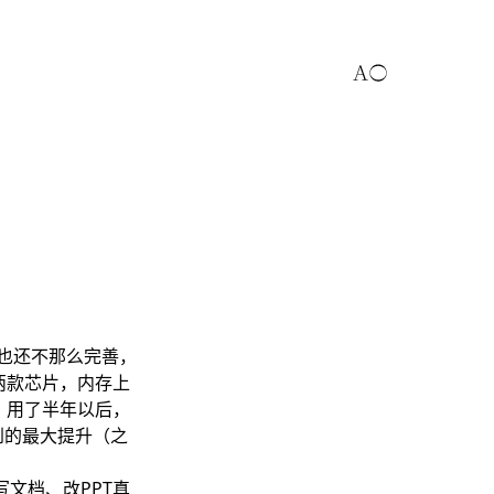
性也还不那么完善，
了两款芯片，内存上
P。用了半年以后，
到的最大提升（之
写文档、改PPT真