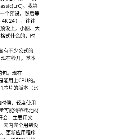
ic(LrC)。我第
选一个预设，然后等
4K 24’），往往
预设上，小图、大
频格式什么的，时
份含有不少公式的
，现在秒开。基本
的包。现在
货是能用上CPU的。
1芯片的版本（比
子的时候，轻度使用
进步可能得靠电池材
开会，主要用文
一天内完全用到没
n包、更新应用程序