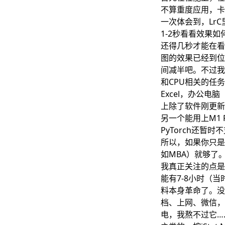
不算重度应用，卡顿什
一次体会到，Lr
1-2秒看看效果如何
还得几秒才能在看
图的效果已经到位
间减半吧。不过我
和CPU相关的任
Excel，办公
上除了软件刚更新
另一个能用上M1
PyTorch还暂时
所以，如果你只是
如MBA）就够了
我真正关注的点是续
能有7-8小时（
料本身革命了。没
档、上网、微信，
电，我熬不过它……