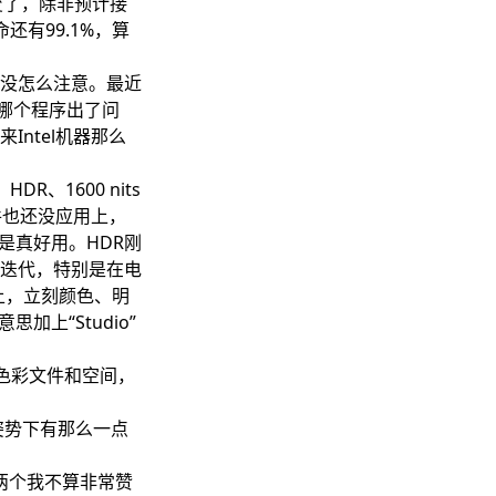
改变了，除非预计接
有99.1%，算
没怎么注意。最近
是哪个程序出了问
ntel机器那么
R、1600 nits
件也还没应用上，
是真好用。HDR刚
迭代，特别是在电
e上，立刻颜色、明
加上“Studio”
考色彩文件和空间，
姿势下有那么一点
这两个我不算非常赞