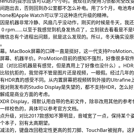
t Menus的提示应该可以跑7个小时。我现在的使用习惯都完全
间跑出去，否则回到办公室都不怎么补电。用了5个月，电池寿命还
hone和Apple Watch可以学习这种迭代升级的精神。
因是机器非常冷静、风扇几乎没动作，刚买的时候是冬天，我还
保持 0 rpm……以至于我感觉到机身发热点了，立刻就去看看是不
微信总有个进程出问题，就是这么发现的。所以，冬天确实没原来I
。
MacBook屏幕的口碑一直是挺好，这一代支持ProMotion、HD
屏幕、机器半价。ProMotion目前的感知不强烈，好像很多软
觉不明显（对比旧机器是有感觉，但是真用上了好像也没什么）。HDR
比较抗拒的，我觉得不管是图片还是视频，一眼假。经过几年的
HDR真的感受不同。从内置屏幕把视频转到外接的Ultrafin
刚发布的Studio Display是失望的，都不支持HDR，怎么好意思
解成是商业方面的考虑。
XDR Display，得默认用自带的色彩文件，除非改用其他的参
一样校色的，具体可以参考
官方文档
。
点升级，对比2017款感知不算明显，音域宽了一点，保持某个
个本子，别有太高期望。
减法的，键盘改回稳定性更高的剪刀脚、TouchBar被抛弃。