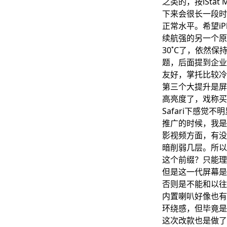
之类的，按iSta
下来会很长一段时
正常水平。希望iP
续航强的另一个原
30˚C了，依然
题，后面提到企业
友好，掌托比较冷
第三个大提升是屏幕。
高亮度了，戏称买
Safari下感
推广的时候，我是
影视频方面，有没有
暗削弱几层。所以我对
这个前缀？只能理
但是这一代屏幕是
否则是不能和以往
内置喇叭好像也有
环绕感，但毕竟是
这次改款也是做了