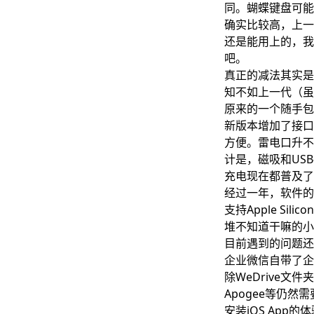
同。蝴蝶键盘可能
确实比较高，上一
还是能用上的，我
吧。
真正的减法其实是
知不如上一代（虽
原来的一个随手包
新版本增加了接口
方便。雷电口升不
计是，磁吸和US
充电现在都普及了
经过一年，软件的
支持Apple Si
堆不知道干嘛的小
目前遇到的问题还
企业微信自带了企业
除WeDrive文
Apogee等仍
安装iOS Ap