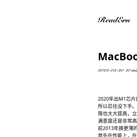
ReadErn
MacBo
2022-03-20
10 mi
2020年出M1
所以忍住没下手。
限也大大提高，立刻
满意度还是非常高
前2013年换更
首先在性能上，在9